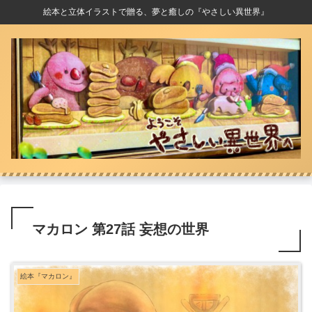
絵本と立体イラストで贈る、夢と癒しの『やさしい異世界』
マカロン 第27話 妄想の世界
絵本『マカロン』